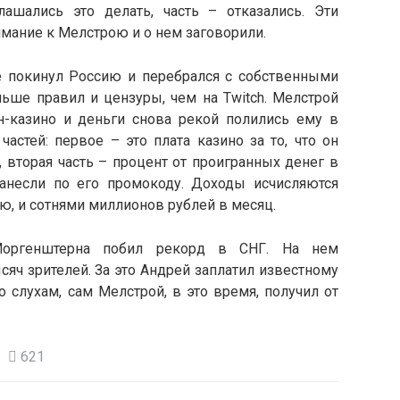
ашались это делать, часть – отказались. Эти
мание к Мелстрою и о нем заговорили.
 покинул Россию и перебрался с собственными
ньше правил и цензуры, чем на Twitch. Мелстрой
н-казино и деньги снова рекой полились ему в
частей: первое – это плата казино за то, что он
 вторая часть – процент от проигранных денег в
занесли по его промокоду. Доходы исчисляются
ю, и сотнями миллионов рублей в месяц.
оргенштерна побил рекорд в СНГ. На нем
яч зрителей. За это Андрей заплатил известному
 слухам, сам Мелстрой, в это время, получил от
621