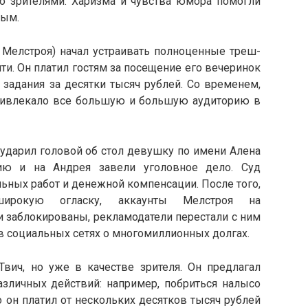
о зрителями. Харизма и чувства юмора помогли
ным.
 Мелстроя) начал устраивать полноценные треш-
и. Он платил гостям за посещение его вечеринок
 задания за десятки тысяч рублей. Со временем,
 привлекало все большую и большую аудиторию в
ударил головой об стол девушку по имени Алена
ию и на Андрея завели уголовное дело. Суд
льных работ и денежной компенсации. После того,
ирокую огласку, аккаунты Мелстроя на
 заблокированы, рекламодатели перестали с ним
 в социальных сетях о многомиллионных долгах.
Твич, но уже в качестве зрителя. Он предлагал
зличных действий: например, побриться налысо
о он платил от нескольких десятков тысяч рублей