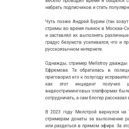
весело проводил время и общался с
набрать подписчиков и стать популяр
Чуть позже Андрей Бурим (так зовут
стримы во время пьянок в Москва-Сит
и заставлял их выполнять различные
градус безумств усиливался, что и
русскоязычном интернете.
Однажды, стример Mellstroy дважды 
Ефремова. Та обратилась в полиц
приговорил его к полугоду исправите
как этот инцидент получил ш
видеостриминговых платформах были
сотрудничать, а сам блогер рассказал
В 2023 году Мелстрой вернулся на 
стримерам донаты за выполнение ра
или раздеться в прямом эфире. За эт